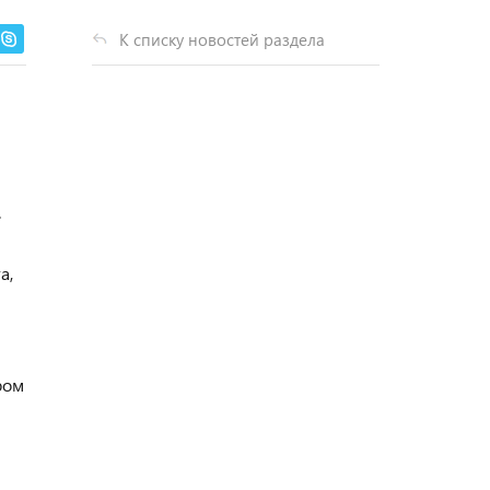
К списку новостей раздела
.
а,
ром