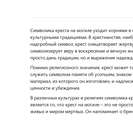
Символика креста на могиле уходит корнями в 
культурными традициями. В христианстве, наи
надгробный символ, крест олицетворяет жертву
символизирует веру в воскресение и вечную жиз
просто дань традиции, но и выражение надежд
Помимо религиозного значения, крест может та
служить символом памяти об усопшем, знаком 
материал, из которого он изготовлен, и надпи
ценности и убеждения.
В различных культурах и религиях символика к
является то, что крест на могиле – это не про
живых и миром мертвых. Он напоминает о брен