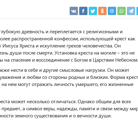
глубокую древность и переплетается с религиозными и
более распространенной конфессии, использующей крест как
 Иисуса Христа и искупление грехов человечества. Он
нь души после смерти. Установка креста на могиле – это не
ы на спасение и воссоединение с Богом в Царствии Небесном
кже нести в себе и другие смысловые нагрузки. Он может
уважения и любви со стороны родных и близких. Форма крест
си на нем могут отражать личность умершего, его жизненные
реста может несколько отличаться. Однако общим для всех
сто предмет, а символ веры, надежды, памяти и связи между ми
ности земного существования и о вечности души.